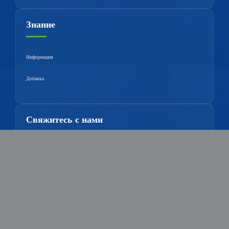
Знание
Информация
Добавка
Свяжитесь с нами
Мобильный：
+8615651039172
Электронная почта：
sales9@alchemist-chem.com
Электронная почта：
1531585804@qq.com