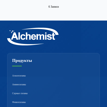
6 Записи
Продукты
Алкилсиланы
Аминосиланы
Серные силаны
Фенилсиланы