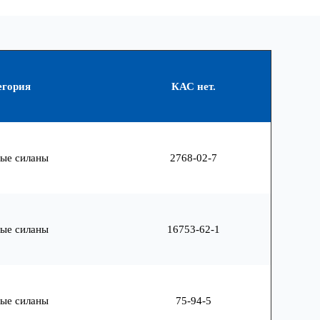
егория
КАС нет.
ые силаны
2768-02-7
ые силаны
16753-62-1
ые силаны
75-94-5