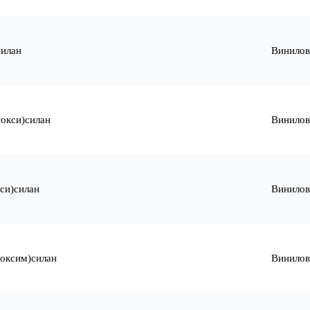
силан
Винилов
окси)силан
Винилов
си)силан
Винилов
токсим)силан
Винилов