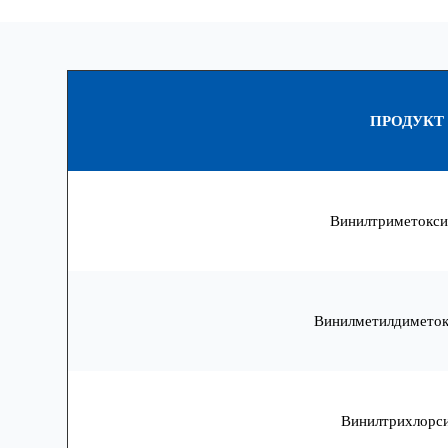
ПРОДУКТ
Винилтриметокси
Винилметилдиметок
Винилтрихлорс