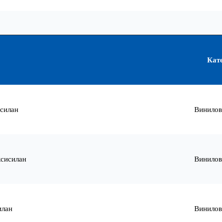
Кат
силан
Винилов
сисилан
Винилов
илан
Винилов