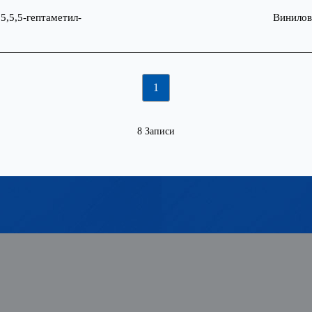
,5,5,5-гептаметил-
Винилов
1
8 Записи
Технологии