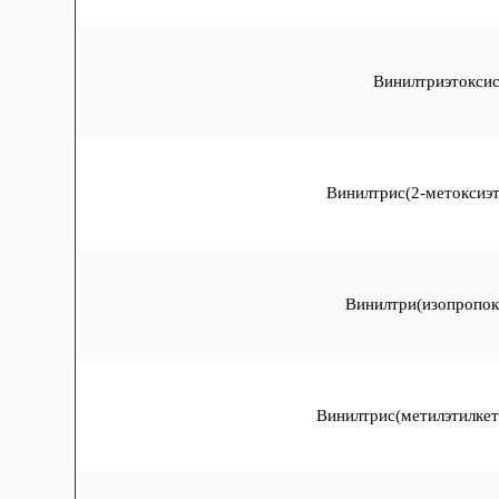
Винилтриэтокси
Винилтрис(2-метоксиэт
Винилтри(изопропок
Винилтрис(метилэтилке