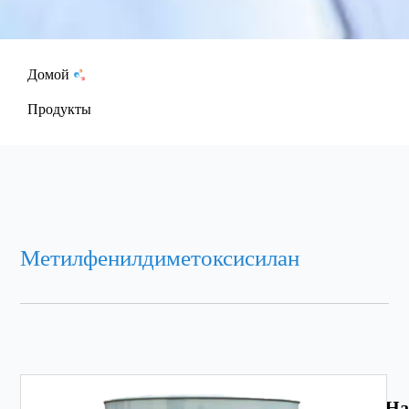
Домой
Продукты
Метилфенилдиметоксисилан
На