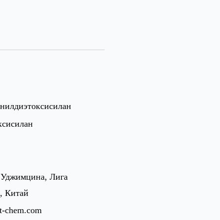
нилдиэтоксисилан
ксисилан
 Уджимцина, Лига
, Китай
st-chem.com