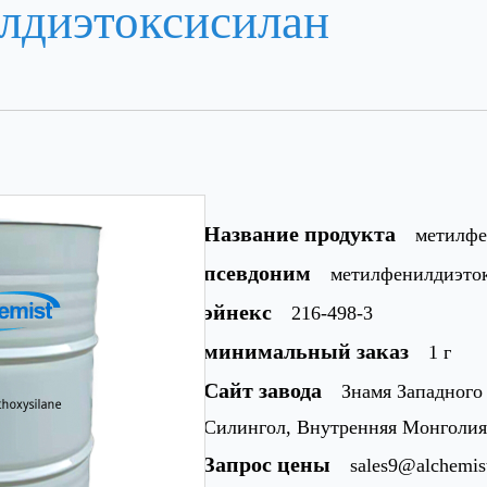
лдиэтоксисилан
Название продукта
метилфе
псевдоним
метилфенилдиэто
эйнекс
216-498-3
минимальный заказ
1 г
Сайт завода
Знамя Западного
Силингол, Внутренняя Монголия
Запрос цены
sales9@alchemi