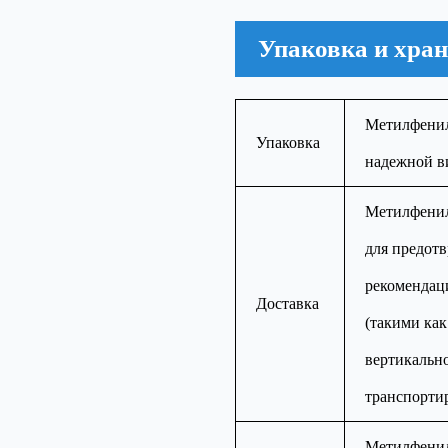
Упаковка и хран
Метилфенилд
Упаковка
надежной в
Метилфенил
для предотв
рекомендац
Доставка
(такими как
вертикальн
транспорти
Метилфенил