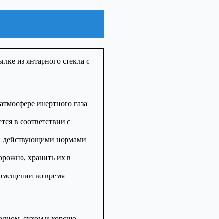
лке из янтарного стекла с
атмосфере инертного газа
тся в соответствии с
 и действующими нормами
орожно, хранить их в
помещении во время
адном, сухом и хорошо