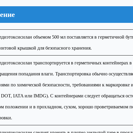
ение
иэтоксисилан объемом 500 мл поставляется в герметичной буты
интовой крышкой для безопасного хранения.
диэтоксисилан транспортируется в герметичных контейнерах в 
ращения попадания влаги. Транспортировка обычно осуществляе
иями по химической безопасности, требованиями к маркировке
 DOT, IATA или IMDG). С контейнерами следует обращаться ост
ом положении и в прохладном, сухом, хорошо проветриваемом 
ровки.
диэтоксисилан следует хранить в плотно закрытой таре в прохл