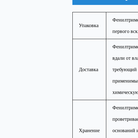
Фенилтримет
Упаковка
первого вск
Фенилтримет
вдали от в
Доставка
требующий 
применимые
химическую
Фенилтримет
проветривае
Хранение
оснований и