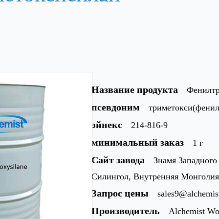
Название продукта
Фенилтр
псевдоним
триметокси(фенил
эйнекс
214-816-9
минимальный заказ
1 г
Сайт завода
Знамя Западного
Силингол, Внутренняя Монголия
Запрос цены
sales9@alchemi
Производитель
Alchemist Wo