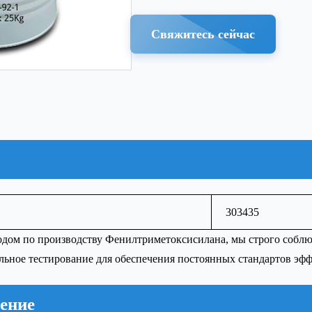
Свяжитесь сейчас
303435
одом по производству Фенилтриметоксисилана, мы строго собл
льное тестирование для обеспечения постоянных стандартов эфф
ение