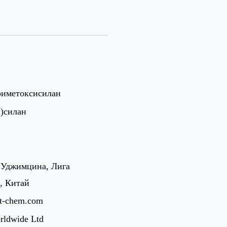
иметоксисилан
)силан
 Уджимцина, Лига
, Китай
st-chem.com
rldwide Ltd