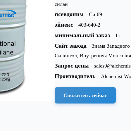
силан
псевдоним
Си 69
эйнекс
403-640-2
минимальный заказ
1 г
Сайт завода
Знамя Западного
Силингол, Внутренняя Монголия
Запрос цены
sales9@alchemi
Производитель
Alchemist Wo
Свяжитесь сейчас