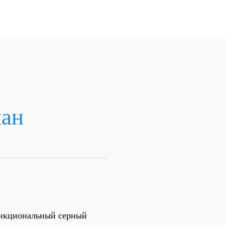
лан
нкциональный серный