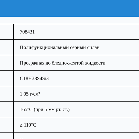
708431
Полифункциональный серный силан
Прозрачная до бледно-желтой жидкости
C18H38S4Si3
1,05 г/см³
165°C (при 5 мм рт. ст.)
≥ 110°С