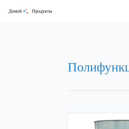
Домой
Продукты
Полифункц