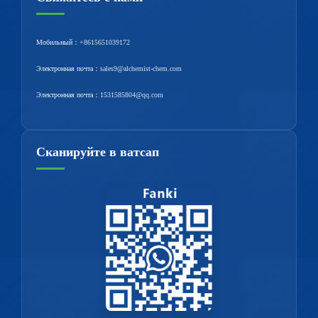
Мобильный：
+8615651039172
Электронная почта：
sales9@alchemist-chem.com
Электронная почта：
1531585804@qq.com
Сканируйте в ватсап