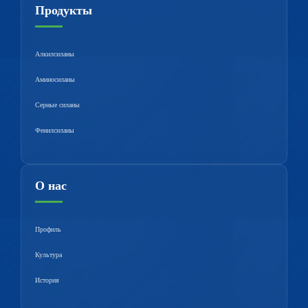
Продукты
Алкилсиланы
Аминосиланы
Серные силаны
Фенилсиланы
О нас
Профиль
Культура
История