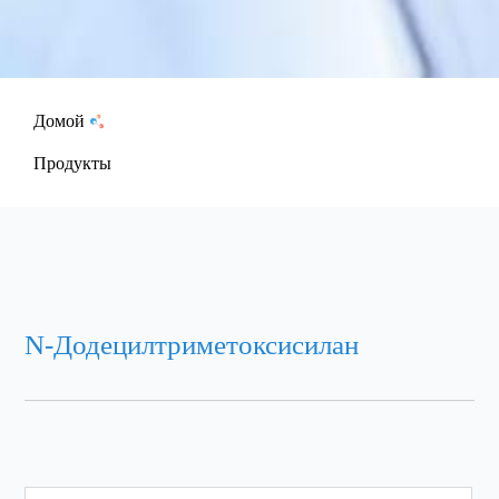
Домой
Продукты
N-Додецилтриметоксисилан